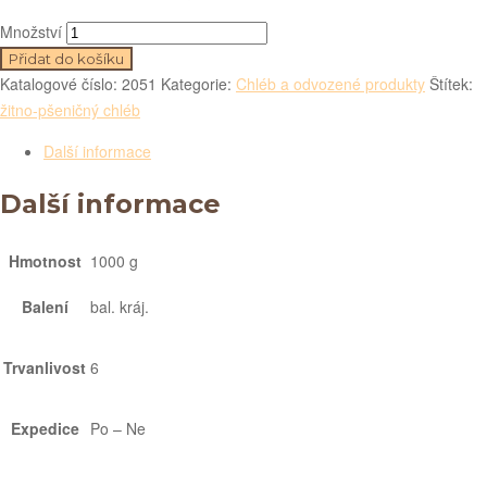
Množství
Přidat do košíku
Katalogové číslo:
2051
Kategorie:
Chléb a odvozené produkty
Štítek:
žitno-pšeničný chléb
Další informace
Další informace
Hmotnost
1000 g
Balení
bal. kráj.
Trvanlivost
6
Expedice
Po – Ne