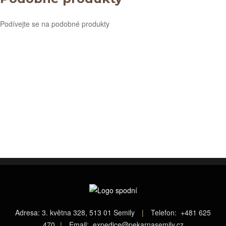
Podívejte se na podobné produkty
Adresa:
3. května 328, 513 01 Semily
|
Telefon: +
481 625
470
|
Email: expedice@pekarnasemily.cz