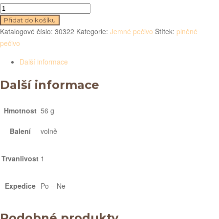
Množství
Přidat do košíku
Katalogové číslo:
30322
Kategorie:
Jemné pečivo
Štítek:
plněné
pečivo
Další informace
Další informace
Hmotnost
56 g
Balení
volně
Trvanlivost
1
Expedice
Po – Ne
Podobné produkty