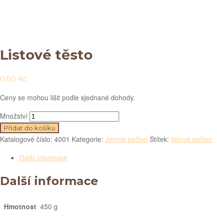
Listové těsto
0.00
Kč
Ceny se mohou lišit podle sjednané dohody.
Množství
Přidat do košíku
Katalogové číslo:
4001
Kategorie:
Jemné pečivo
Štítek:
listové pečivo
Další informace
Další informace
Hmotnost
450 g