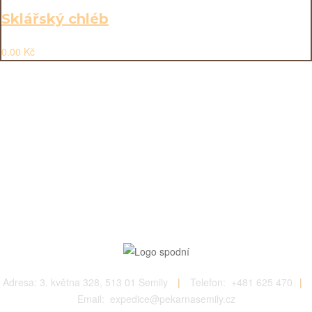
Sklářský chléb
0.00
Kč
Adresa:
3. května 328, 513 01 Semily
|
Telefon: +
481 625 470
|
Email: expedice@pekarnasemily.cz